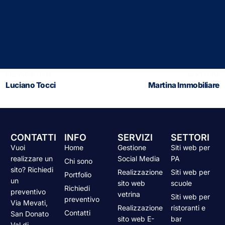
PREVIOUS ITEM
NEXT ITEM
Luciano Tocci
Martina Immobiliare
CONTATTI
INFO
SERVIZI
SETTORI
Vuoi
Home
Gestione
Siti web per
realizzare un
Social Media
PA
Chi sono
sito? Richiedi
Realizzazione
Siti web per
Portfolio
un
sito web
scuole
Richiedi
preventivo
vetrina
Siti web per
Contattaci
preventivo
Via Mevati,
Realizzazione
ristoranti e
Contatti
San Donato
sito web E-
bar
Val di